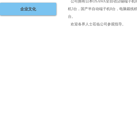
公司拥有日本OSAWA全自动沾锡端子机
企业文化
机3台，国产半自动端子机8台，电脑裁线机
台。
欢迎各界人士莅临公司参观指导。