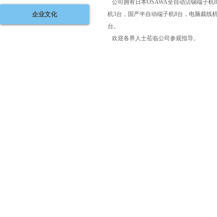
公司拥有日本OSAWA全自动沾锡端子机
企业文化
机3台，国产半自动端子机8台，电脑裁线机
台。
欢迎各界人士莅临公司参观指导。