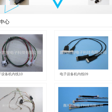
中心
子设备机内线10
电子设备机内线09