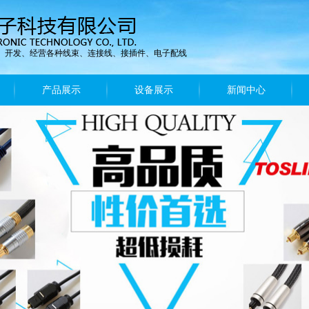
、开发、经营各种线束、连接线、接插件、电子配线
产品展示
设备展示
新闻中心