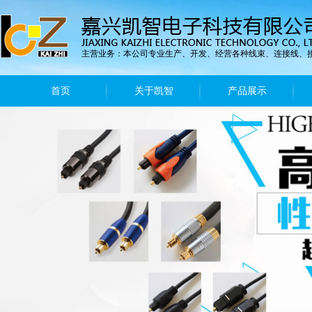
主营业务：本公司专业生产、开发、经营各种线束、连接线、
首页
关于凯智
产品展示