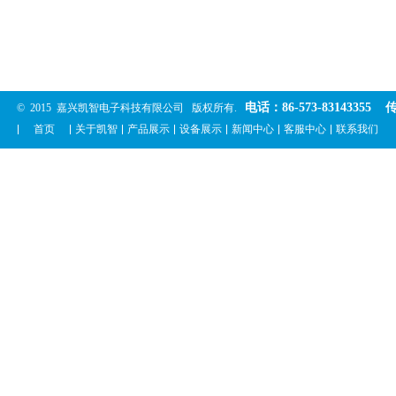
电
话：
86-573-83143355
© 2015
嘉兴凯智电子科技有限公司
版权所有.
首页
关于凯智
产品展示
设备展示
新闻中心
客服中心
联系我们